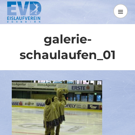
Springe
zum
MENÜ
Inhalt
galerie-
schaulaufen_01