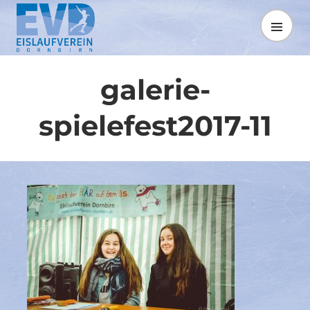
Springe
zum
MENÜ
Inhalt
galerie-
spielefest2017-11