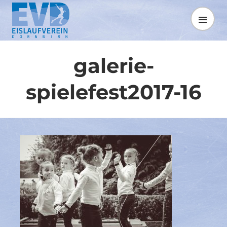
Springe
zum
MENÜ
Inhalt
galerie-
spielefest2017-16