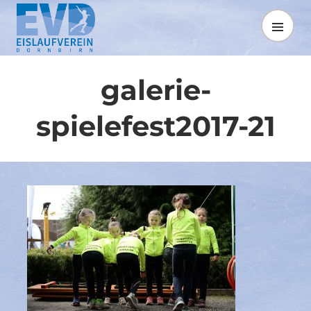
Springe
zum
MENÜ
Inhalt
galerie-
spielefest2017-21