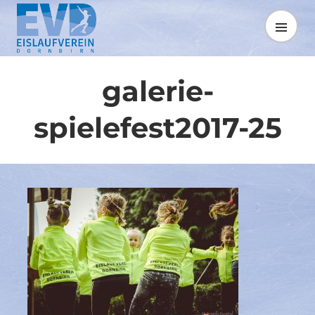
Springe
zum
MENÜ
Inhalt
galerie-
spielefest2017-25