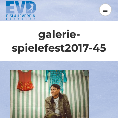
Springe
zum
MENÜ
Inhalt
galerie-
spielefest2017-45