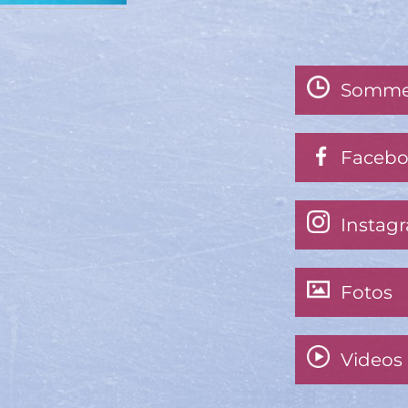
Somme
Faceb
Instag
Fotos
Videos