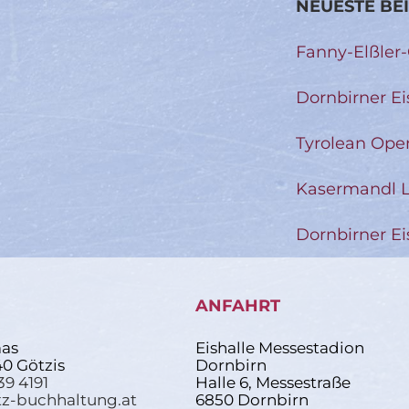
NEUESTE BE
Fanny-Elßler
Dornbirner Ei
Tyrolean Ope
Kasermandl L
Dornbirner Ei
ANFAHRT
as
Eishalle Messestadion
40 Götzis
Dornbirn
39 4191
Halle 6, Messestraße
z-buchhaltung.at
6850 Dornbirn