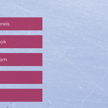
reis
ook
ram