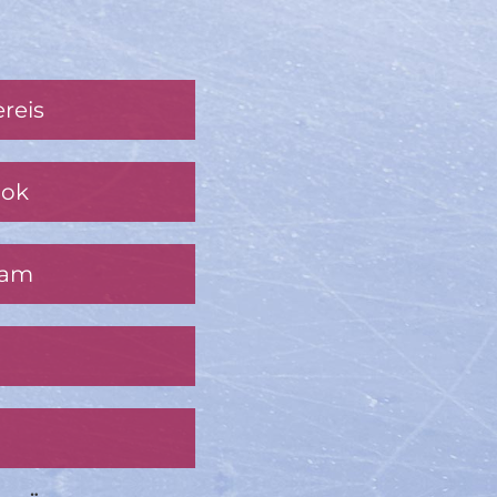
reis
ook
ram