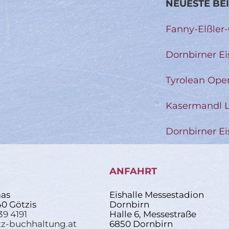
NEUESTE BE
Fanny-Elßler
Dornbirner Ei
Tyrolean Ope
Kasermandl L
Dornbirner Ei
ANFAHRT
as
Eishalle Messestadion
40 Götzis
Dornbirn
39 4191
Halle 6, Messestraße
z-buchhaltung.at
6850 Dornbirn