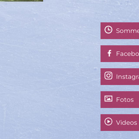
Somme
Faceb
Instag
Fotos
Videos