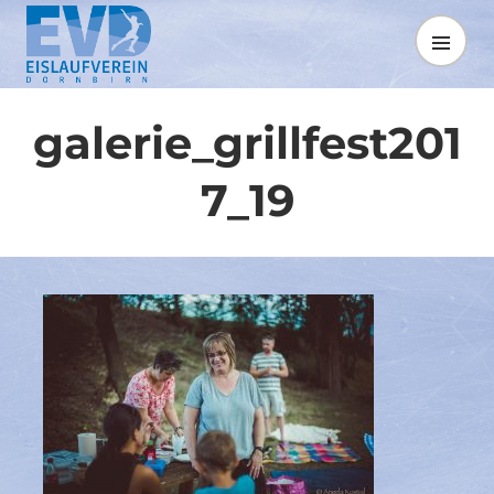
Springe
zum
MENÜ
Inhalt
galerie_grillfest201
7_19