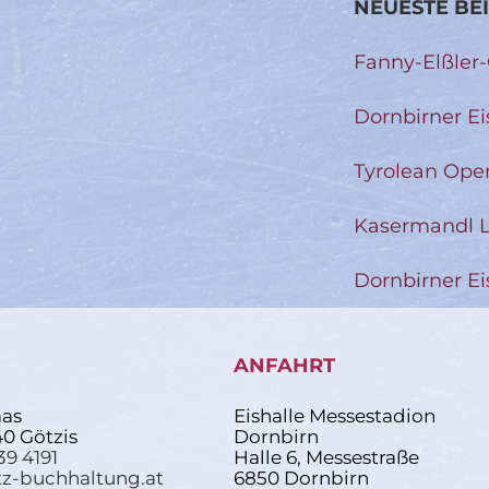
NEUESTE BE
Fanny-Elßler
Dornbirner Ei
Tyrolean Ope
Kasermandl L
Dornbirner Ei
ANFAHRT
as
Eishalle Messestadion
40 Götzis
Dornbirn
39 4191
Halle 6, Messestraße
z-buchhaltung.at
6850 Dornbirn