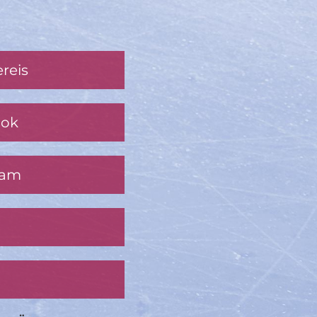
reis
ook
ram