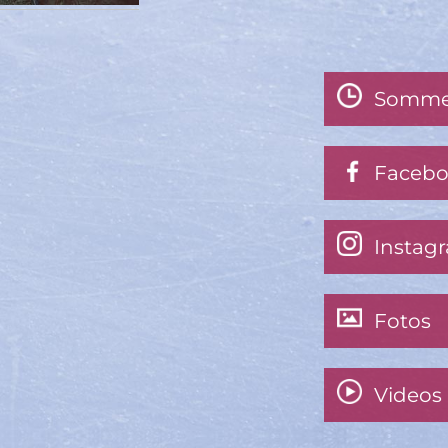
Somme
Faceb
Instag
Fotos
Videos