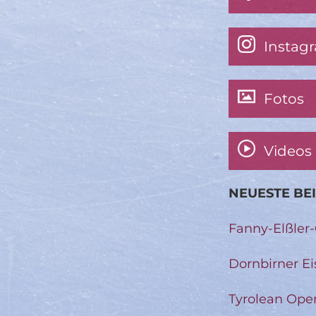
Instag
Fotos
Videos
NEUESTE BE
Fanny-Elßler
Dornbirner Ei
Tyrolean Ope