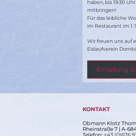
haben, bis 19:30 Uhr
mitbringen!
Für das leibliche W
im Restaurant im 1. 
Wir freuen uns auf 
Eislaufverein Dornb
Einladung z
KONTAKT
Obmann Klotz Thom
Rheinstraße 7 | A-68
Telefon:
+43 (0)676 9