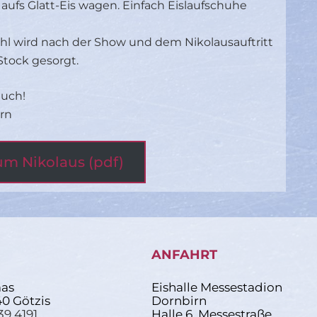
 aufs Glatt-Eis wagen. Einfach Eislaufschuhe
ohl wird nach der Show und dem Nikolausauftritt
Stock gesorgt.
euch!
irn
um Nikolaus (pdf)
ANFAHRT
as
Eishalle Messestadion
40 Götzis
Dornbirn
39 4191
Halle 6, Messestraße