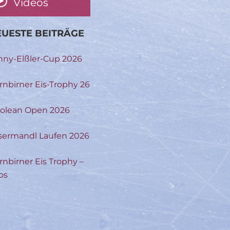
Videos
UESTE BEITRÄGE
nny-Elßler-Cup 2026
rnbirner Eis-Trophy 26
rolean Open 2026
sermandl Laufen 2026
rnbirner Eis Trophy –
os