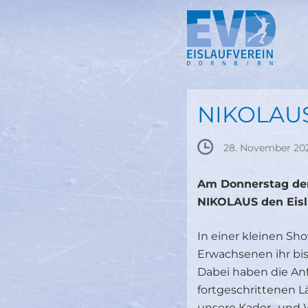
Springe
zum
Inhalt
NIKOLAUS
28. November 20
Am Donnerstag den
NIKOLAUS den Eisla
In einer kleinen Sh
Erwachsenen ihr bis
Dabei haben die Anf
fortgeschrittenen 
unsere Kader- und W