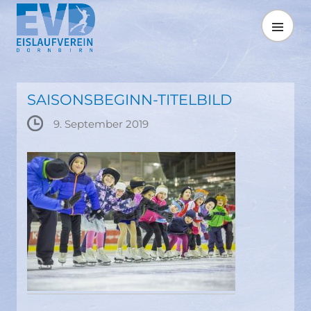
Springe
zum
MENÜ
Inhalt
SAISONSBEGINN-TITELBILD
9. September 2019