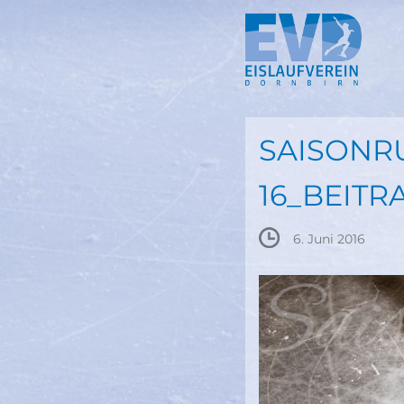
Springe
zum
Inhalt
SAISONRU
16_BEITR
6. Juni 2016