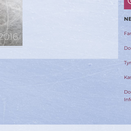
NE
Fa
Do
Ty
Ka
Do
Inf