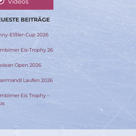
Videos
UESTE BEITRÄGE
nny-Elßler-Cup 2026
rnbirner Eis-Trophy 26
rolean Open 2026
sermandl Laufen 2026
rnbirner Eis Trophy –
os