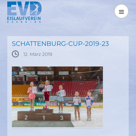
Springe
zum
MENÜ
Inhalt
SCHATTENBURG-CUP-2019-23
12. März 2019