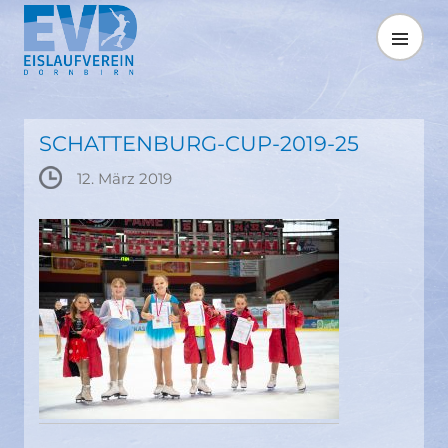
Springe
zum
MENÜ
Inhalt
SCHATTENBURG-CUP-2019-25
12. März 2019