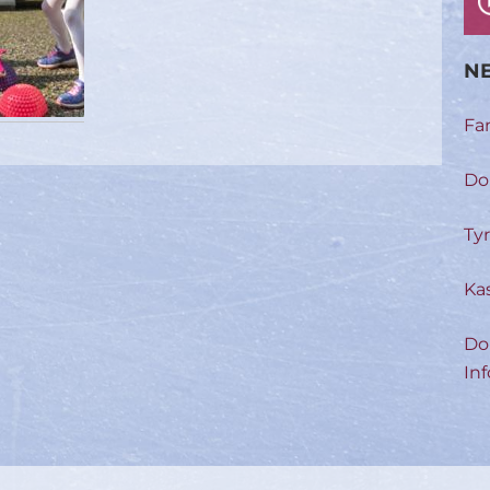
NE
Fa
Do
Ty
Ka
Do
Inf