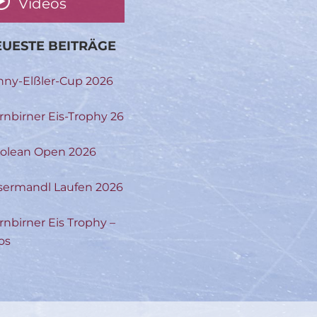
Videos
UESTE BEITRÄGE
nny-Elßler-Cup 2026
rnbirner Eis-Trophy 26
rolean Open 2026
sermandl Laufen 2026
rnbirner Eis Trophy –
os