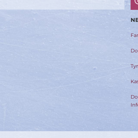
NE
Fa
Do
Ty
Ka
Do
Inf