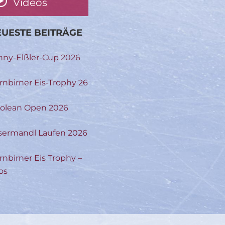
Videos
UESTE BEITRÄGE
nny-Elßler-Cup 2026
rnbirner Eis-Trophy 26
rolean Open 2026
sermandl Laufen 2026
rnbirner Eis Trophy –
os