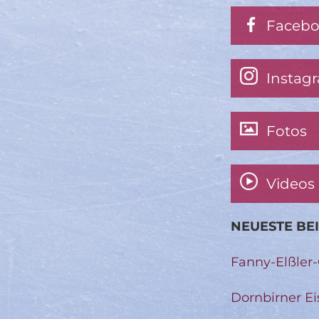
Faceb
Instag
Fotos
Videos
NEUESTE BE
Fanny-Elßler
Dornbirner Ei