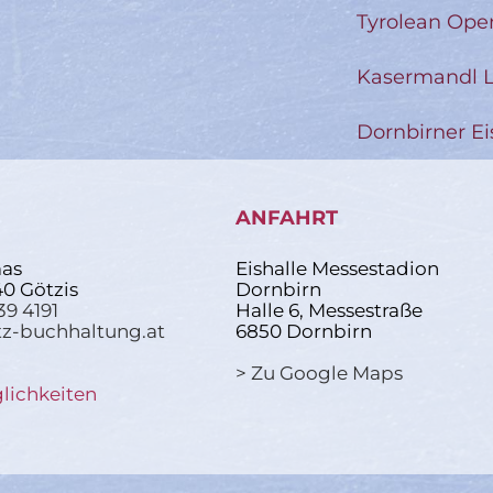
Tyrolean Ope
Kasermandl L
Dornbirner Ei
ANFAHRT
as
Eishalle Messestadion
40 Götzis
Dornbirn
39 4191
Halle 6, Messestraße
z-buchhaltung.at
6850 Dornbirn
> Zu Google Maps
lichkeiten