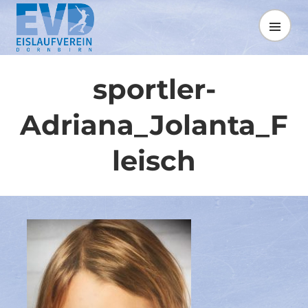
Springe
zum
MENÜ
Inhalt
sportler-
Adriana_Jolanta_F
leisch