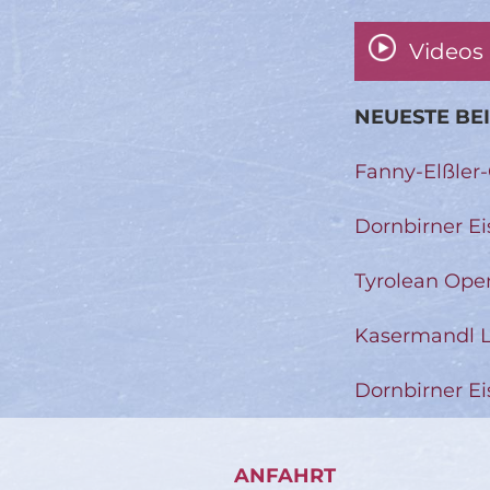
Videos
NEUESTE BE
Fanny-Elßler
Dornbirner Ei
Tyrolean Ope
Kasermandl L
Dornbirner Ei
ANFAHRT