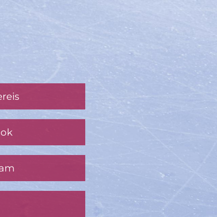
reis
ook
ram