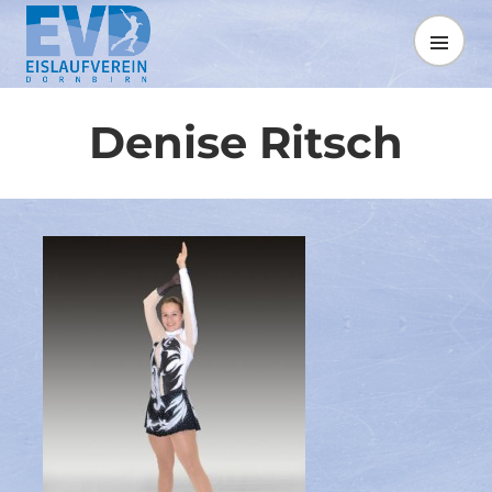
Springe
zum
MENÜ
Inhalt
Denise Ritsch