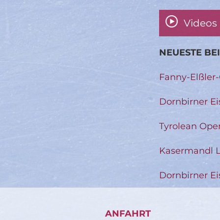
Videos
NEUESTE BE
Fanny-Elßler
Dornbirner Ei
Tyrolean Ope
Kasermandl L
Dornbirner Ei
ANFAHRT