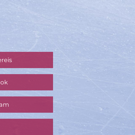
reis
ook
ram