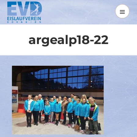
Springe
zum
MENÜ
Inhalt
argealp18-22