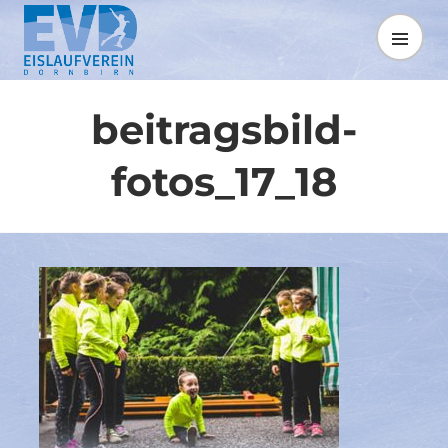
Springe
zum
MENÜ
Inhalt
beitragsbild-
fotos_17_18