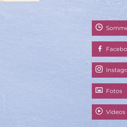
Somme
Faceb
Instag
Fotos
Videos