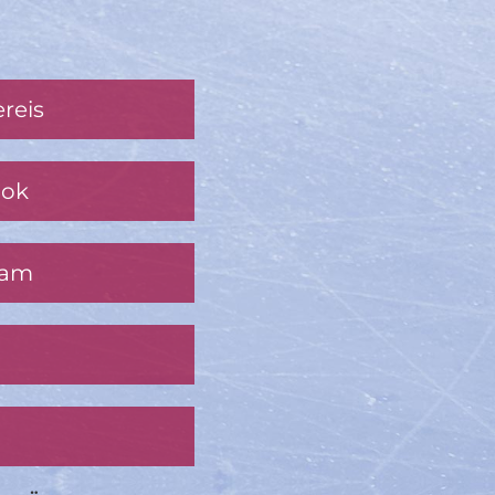
reis
ook
ram