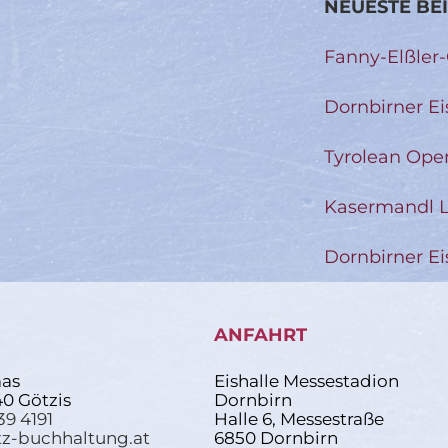
NEUESTE BE
Fanny-Elßler
Dornbirner Ei
Tyrolean Ope
Kasermandl L
Dornbirner Ei
ANFAHRT
as
Eishalle Messestadion
40 Götzis
Dornbirn
39 4191
Halle 6, Messestraße
z-buchhaltung.at
6850 Dornbirn