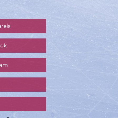
reis
ook
ram