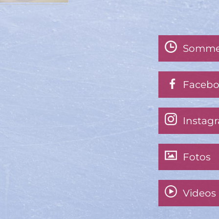
Somme
Faceb
Instag
Fotos
Videos