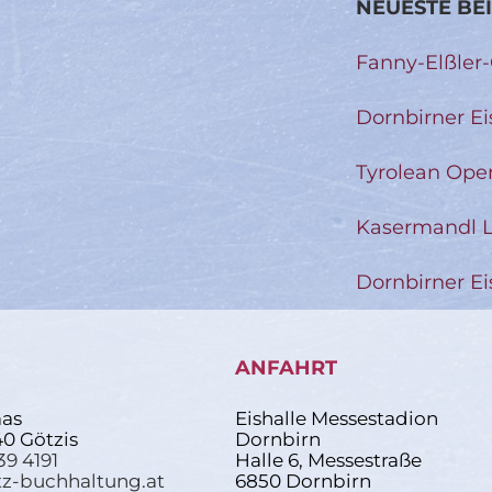
NEUESTE BE
Fanny-Elßler
Dornbirner Ei
Tyrolean Ope
Kasermandl L
Dornbirner Ei
ANFAHRT
as
Eishalle Messestadion
40 Götzis
Dornbirn
39 4191
Halle 6, Messestraße
z-buchhaltung.at
6850 Dornbirn