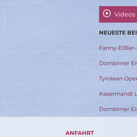
Videos
NEUESTE BE
Fanny-Elßler
Dornbirner Ei
Tyrolean Ope
Kasermandl L
Dornbirner Ei
ANFAHRT