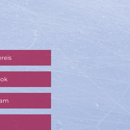
reis
ook
ram