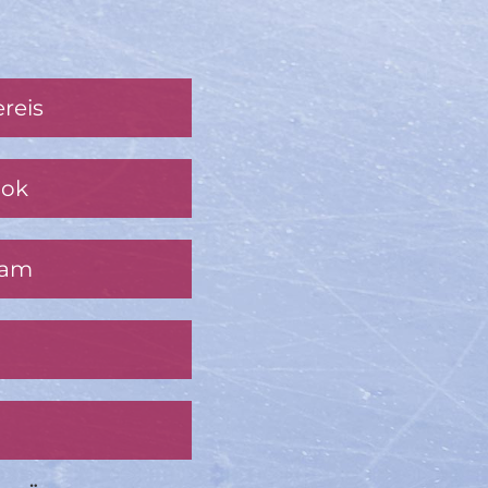
reis
ook
ram