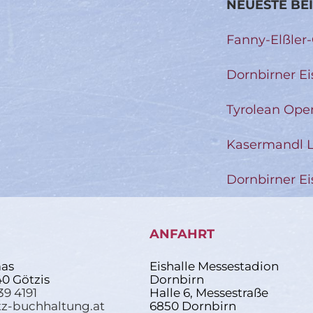
NEUESTE BE
Fanny-Elßler
Dornbirner Ei
Tyrolean Ope
Kasermandl L
Dornbirner Ei
ANFAHRT
as
Eishalle Messestadion
40 Götzis
Dornbirn
39 4191
Halle 6, Messestraße
z-buchhaltung.at
6850 Dornbirn