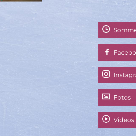
Somme
Faceb
Instag
Fotos
Videos