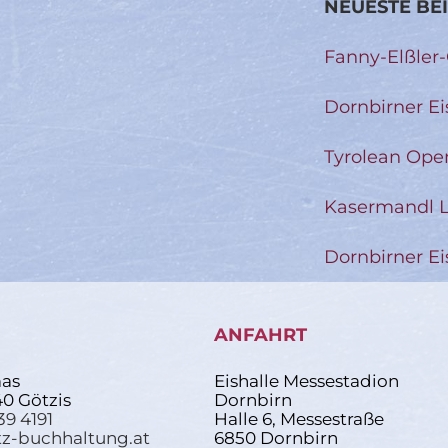
NEUESTE BE
Fanny-Elßler
Dornbirner Ei
Tyrolean Ope
Kasermandl L
Dornbirner Ei
ANFAHRT
as
Eishalle Messestadion
40 Götzis
Dornbirn
39 4191
Halle 6, Messestraße
z-buchhaltung.at
6850 Dornbirn