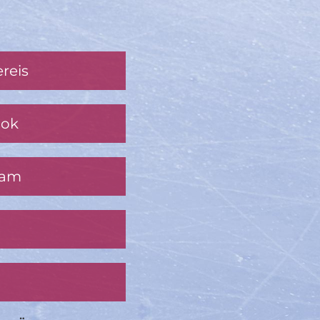
reis
ook
ram