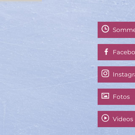
Somme
Faceb
Instag
Fotos
Videos