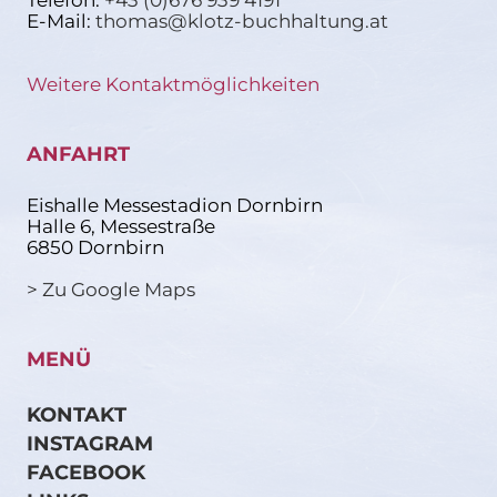
Telefon:
+43 (0)676 939 4191
E-Mail:
thomas@klotz-buchhaltung.at
Weitere Kontaktmöglichkeiten
ANFAHRT
Eishalle Messestadion Dornbirn
Halle 6, Messestraße
6850 Dornbirn
> Zu Google Maps
MENÜ
KONTAKT
INSTAGRAM
FACEBOOK