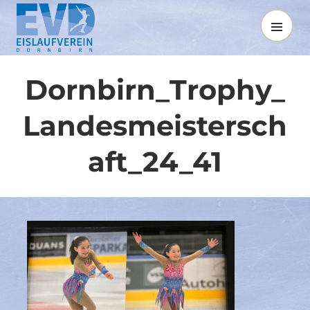
Springe
zum
MENÜ
Inhalt
Dornbirn_Trophy_
Landesmeistersch
aft_24_41