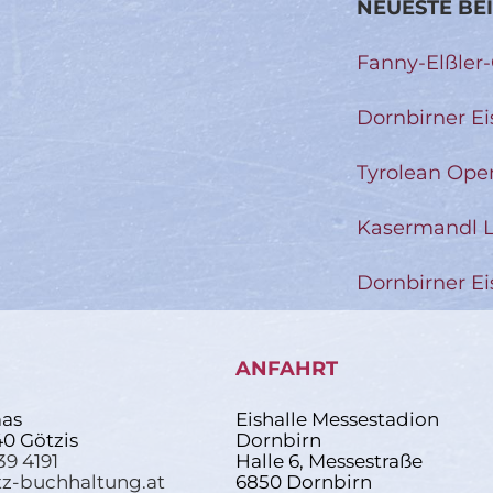
NEUESTE BE
Fanny-Elßler
Dornbirner Ei
Tyrolean Ope
Kasermandl L
Dornbirner Ei
ANFAHRT
as
Eishalle Messestadion
40 Götzis
Dornbirn
39 4191
Halle 6, Messestraße
z-buchhaltung.at
6850 Dornbirn