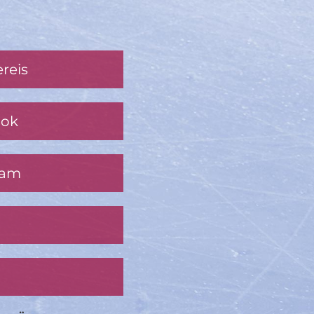
reis
ook
ram