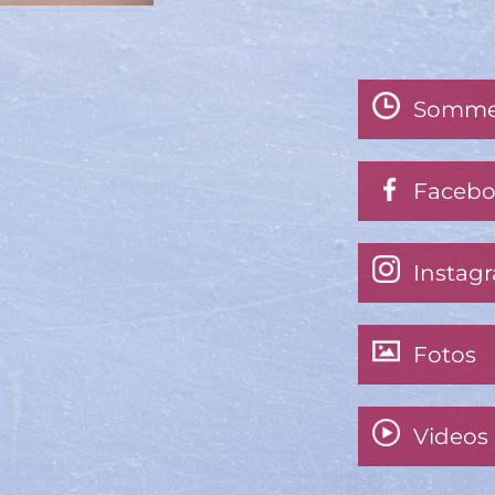
Somme
Faceb
Instag
Fotos
Videos