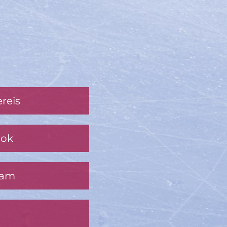
reis
ook
ram