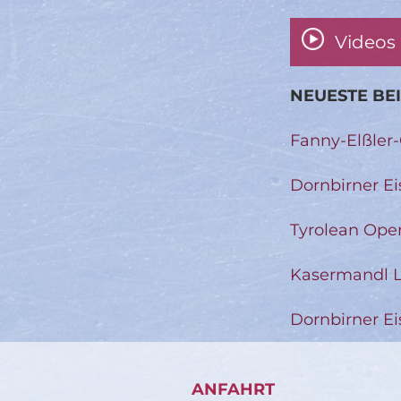
Videos
NEUESTE BE
Fanny-Elßler
Dornbirner Ei
Tyrolean Ope
Kasermandl L
Dornbirner Ei
ANFAHRT