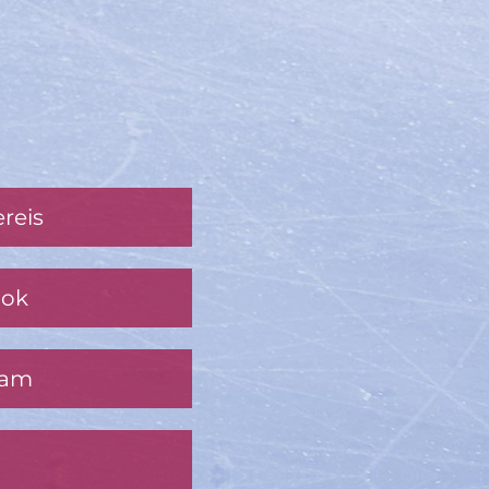
reis
ook
ram