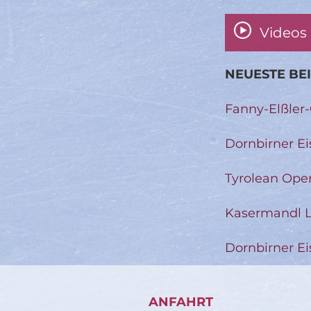
Videos
NEUESTE BE
Fanny-Elßler
Dornbirner Ei
Tyrolean Ope
Kasermandl L
Dornbirner Ei
ANFAHRT