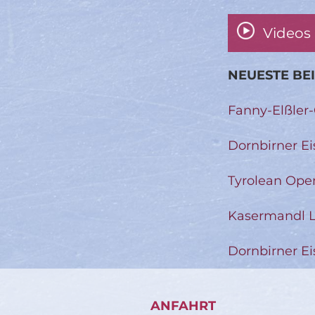
Videos
NEUESTE BE
Fanny-Elßler
Dornbirner Ei
Tyrolean Ope
Kasermandl L
Dornbirner Ei
ANFAHRT