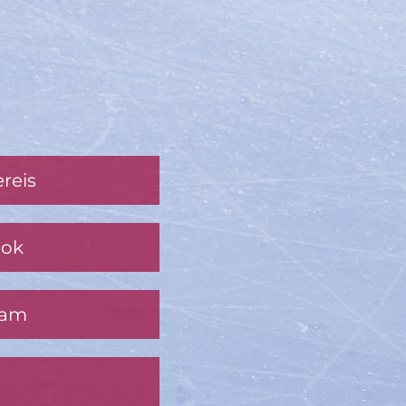
reis
ook
ram