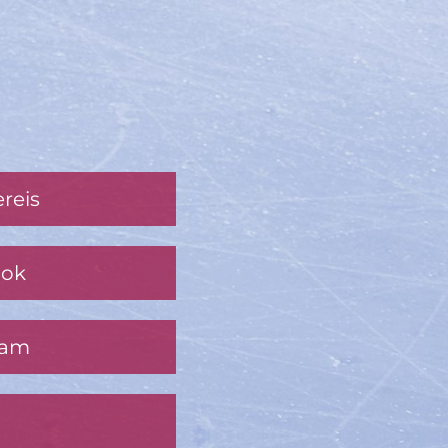
reis
ook
ram