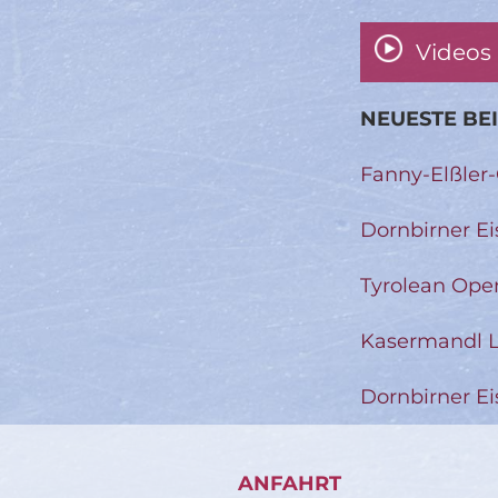
Videos
NEUESTE BE
Fanny-Elßler
Dornbirner Ei
Tyrolean Ope
Kasermandl L
Dornbirner Ei
ANFAHRT