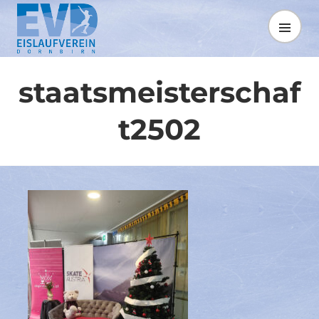
Springe
zum
MENÜ
Inhalt
staatsmeisterschaf
t2502