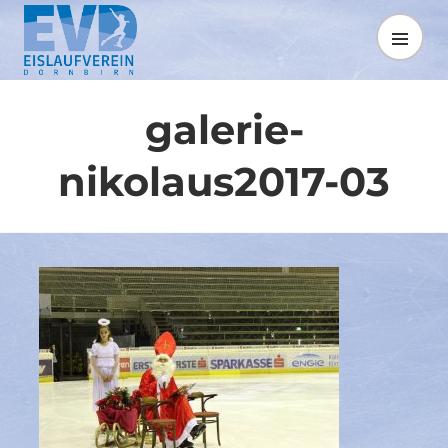
Springe
zum
MENÜ
Inhalt
galerie-
nikolaus2017-03