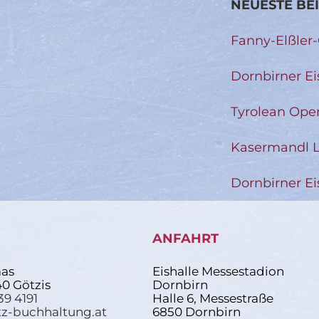
NEUESTE BE
Fanny-Elßler
Dornbirner Ei
Tyrolean Ope
Kasermandl L
Dornbirner Ei
ANFAHRT
as
Eishalle Messestadion
40 Götzis
Dornbirn
39 4191
Halle 6, Messestraße
z-buchhaltung.at
6850 Dornbirn