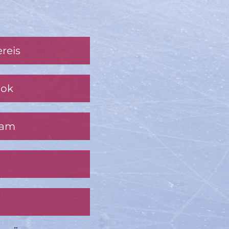
reis
ook
ram