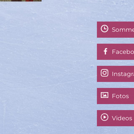
Somme
Faceb
Instag
Fotos
Videos