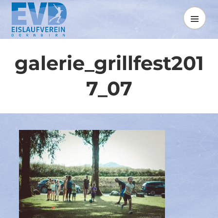
Springe
zum
MENÜ
Inhalt
galerie_grillfest201
7_07