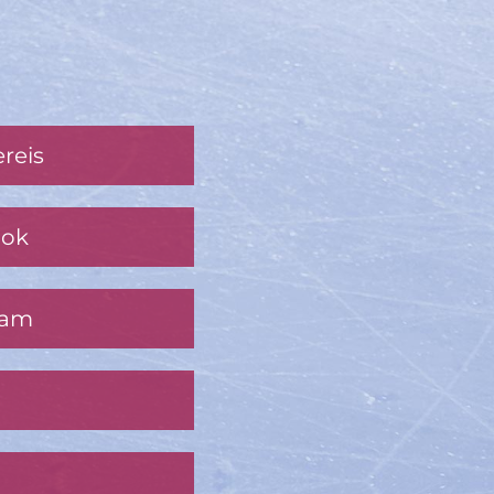
reis
ook
ram