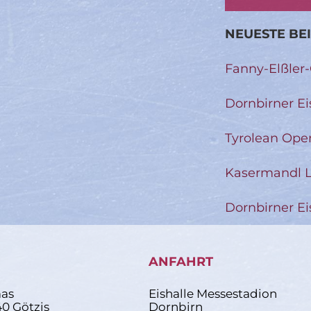
NEUESTE BE
Fanny-Elßler
Dornbirner Ei
Tyrolean Ope
Kasermandl L
Dornbirner Ei
ANFAHRT
as
Eishalle Messestadion
40 Götzis
Dornbirn