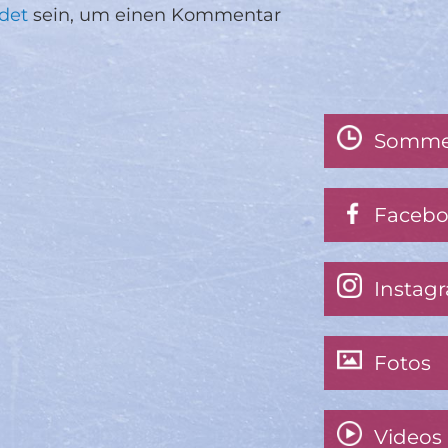
det
sein, um einen Kommentar
Somme
Faceb
Instag
Fotos
Videos