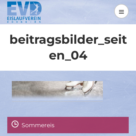
Springe
zum
MENÜ
Inhalt
beitragsbilder_seit
en_04
Sommereis