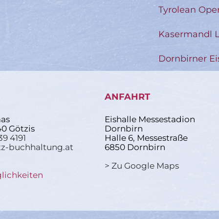
Tyrolean Ope
Kasermandl L
Dornbirner Ei
ANFAHRT
as
Eishalle Messestadion
40 Götzis
Dornbirn
39 4191
Halle 6, Messestraße
z-buchhaltung.at
6850 Dornbirn
> Zu Google Maps
lichkeiten