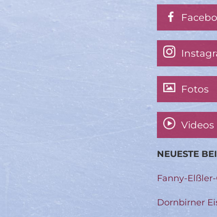
Faceb
Instag
Fotos
Videos
NEUESTE BE
Fanny-Elßler
Dornbirner Ei