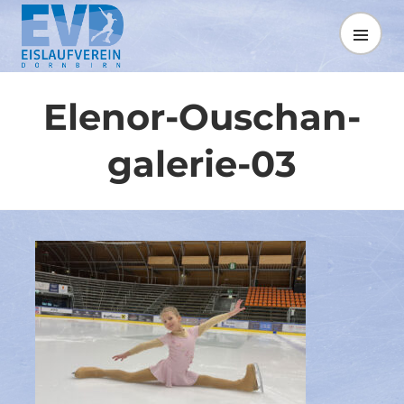
Springe
zum
MENÜ
Inhalt
Elenor-Ouschan-
galerie-03