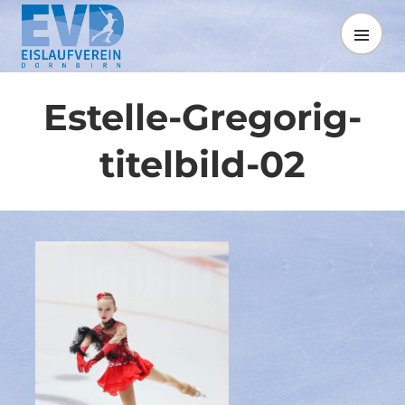
Springe
zum
MENÜ
Inhalt
Estelle-Gregorig-
titelbild-02