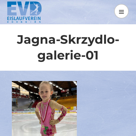
Springe
zum
MENÜ
Inhalt
Jagna-Skrzydlo-
galerie-01