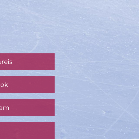
reis
ook
ram