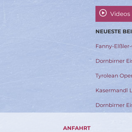
Videos
NEUESTE BE
Fanny-Elßler
Dornbirner Ei
Tyrolean Ope
Kasermandl L
Dornbirner Ei
ANFAHRT