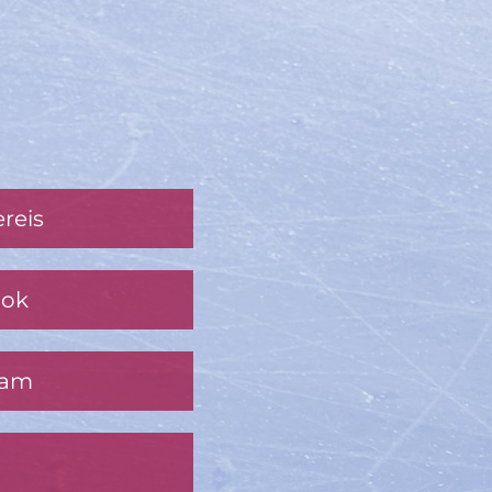
reis
ook
ram