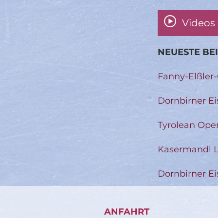
Videos
NEUESTE BE
Fanny-Elßler
Dornbirner Ei
Tyrolean Ope
Kasermandl L
Dornbirner Ei
ANFAHRT